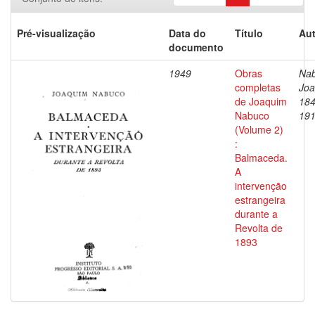
Pré-visualização
Data do
Título
Aut
documento
1949
Obras
Nab
completas
Joa
de Joaquim
184
Nabuco
19
(Volume 2)
:
Balmaceda.
A
intervenção
estrangeira
durante a
Revolta de
1893