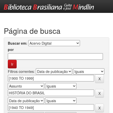
Skip
navigation
Página de busca
Buscar em:
por
Filtros correntes: