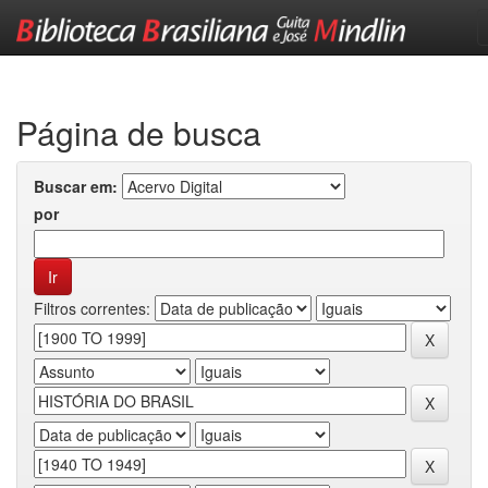
Skip
navigation
Página de busca
Buscar em:
por
Filtros correntes: