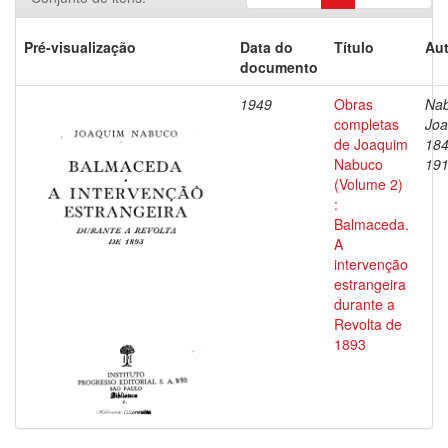
Pré-visualização
Data do
Título
Aut
documento
1949
Obras
Nab
completas
Joa
de Joaquim
184
Nabuco
19
(Volume 2)
:
Balmaceda.
A
intervenção
estrangeira
durante a
Revolta de
1893