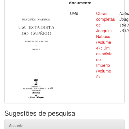
documento
1949
Obras
Nabu
completas
Joaq
de
1849
Joaquim
1910
Nabuco
(Volume
4) : Um
estadista
do
Império
(Volume
2)
Sugestões de pesquisa
Assunto