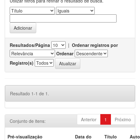
Utilizar filtros para refinar o resultado de busca.
Resultados/Página
|
Ordenar registros por
Ordenar
Registro(s)
Resultado 1-1 de 1.
Anterior
1
Próximo
Conjunto de itens:
Pré-visualização
Data do
Título
Auto