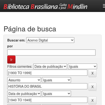
Skip
navigation
Página de busca
Buscar em:
por
Filtros correntes: