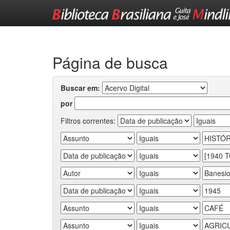
Skip
navigation
Página de busca
Buscar em:
por
Filtros correntes: