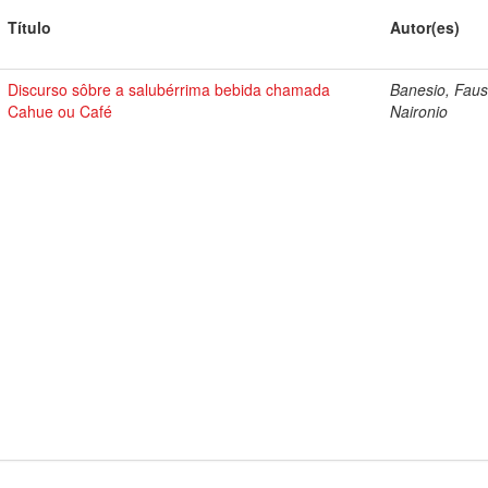
Título
Autor(es)
Discurso sôbre a salubérrima bebida chamada
Banesio, Faus
Cahue ou Café
Naironio