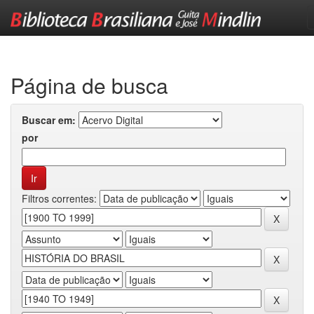
Skip
navigation
Página de busca
Buscar em:
por
Filtros correntes: