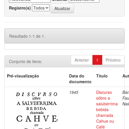
Registro(s)
Resultado 1-1 de 1.
Anterior
1
Próximo
Conjunto de itens:
Pré-visualização
Data do
Título
Aut
documento
1945
Discurso
Ban
sôbre a
Fau
salubérrima
Nai
bebida
chamada
Cahue ou
Café