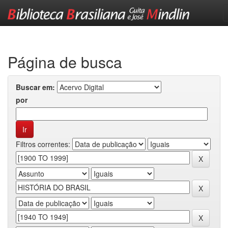
Skip
navigation
Página de busca
Buscar em:
por
Filtros correntes: