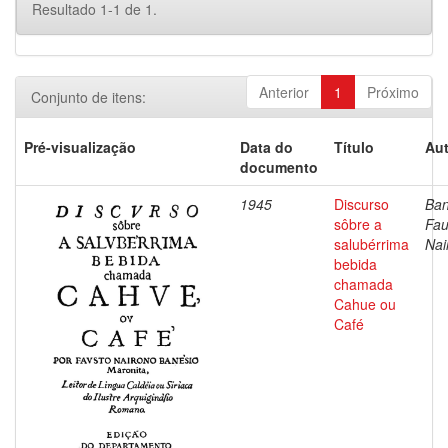
Resultado 1-1 de 1.
Anterior
1
Próximo
Conjunto de itens:
Pré-visualização
Data do
Título
Aut
documento
1945
Discurso
Ban
sôbre a
Fau
salubérrima
Nai
bebida
chamada
Cahue ou
Café