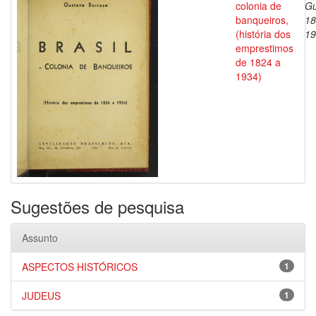
colonia de
Gu
banqueiros,
18
(história dos
19
emprestimos
de 1824 a
1934)
Sugestões de pesquisa
Assunto
ASPECTOS HISTÓRICOS
1
JUDEUS
1