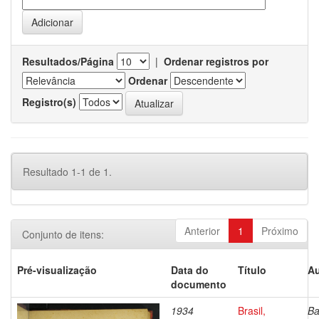
Resultados/Página
|
Ordenar registros por
Ordenar
Registro(s)
Resultado 1-1 de 1.
Anterior
1
Próximo
Conjunto de itens:
Pré-visualização
Data do
Título
Au
documento
1934
Brasil,
Ba