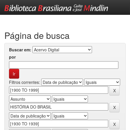
Skip
navigation
Página de busca
Buscar em:
por
Filtros correntes: