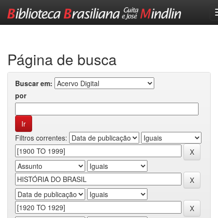
Skip
navigation
Página de busca
Buscar em:
por
Filtros correntes: