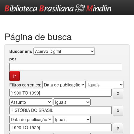
Skip
navigation
Página de busca
Buscar em:
por
Filtros correntes: