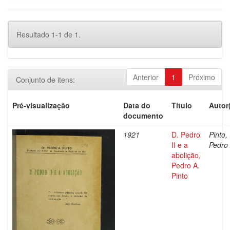
Resultado 1-1 de 1.
Anterior
1
Próximo
Conjunto de itens:
Pré-visualização
Data do
Título
Autor
documento
1921
D. Pedro
Pinto,
II e a
Pedro 
abolição,
Pedro A.
Pinto