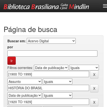
Skip
navigation
Página de busca
Buscar em:
por
Filtros correntes: