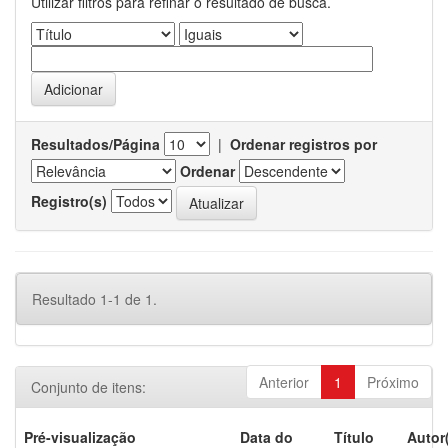
Utilizar filtros para refinar o resultado de busca.
Resultados/Página
|
Ordenar registros por
Ordenar
Registro(s)
Resultado 1-1 de 1.
Anterior
1
Próximo
Conjunto de itens:
Pré-visualização
Data do
Título
Autor