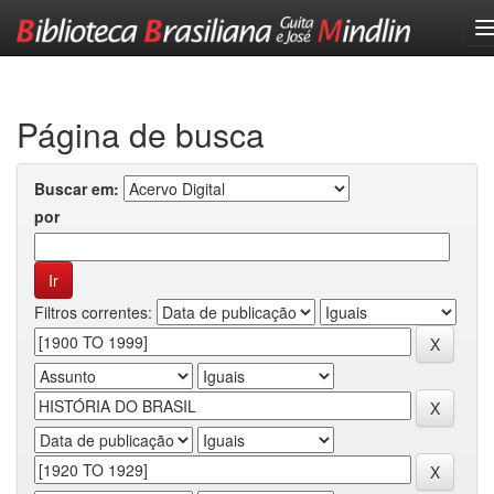
Skip
navigation
Página de busca
Buscar em:
por
Filtros correntes: