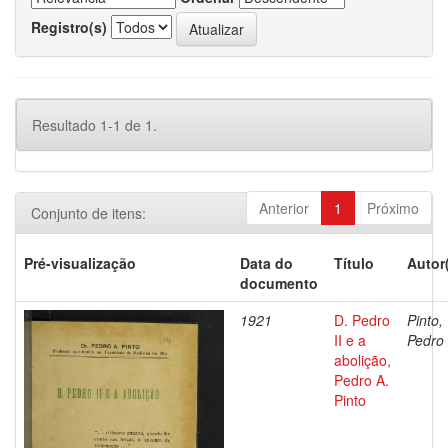
Registro(s)
Resultado 1-1 de 1.
Anterior
1
Próximo
Conjunto de itens:
Pré-visualização
Data do
Título
Autor
documento
1921
D. Pedro
Pinto,
II e a
Pedro 
abolição,
Pedro A.
Pinto