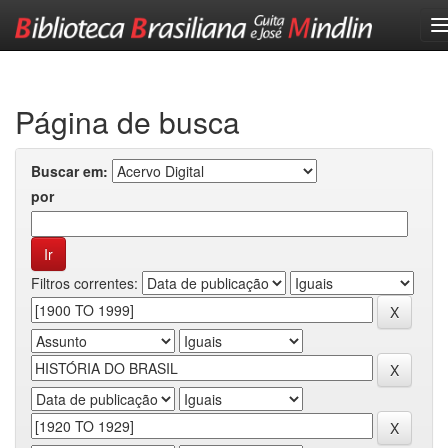
Skip
navigation
Página de busca
Buscar em:
por
Filtros correntes: