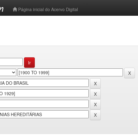
-->
Página inicial do Acervo Digital