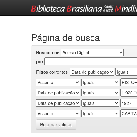
Skip
navigation
Página de busca
Buscar em:
por
Filtros correntes:
Retornar valores