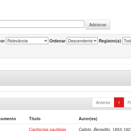
por
Ordenar
Registro(s)
Anterior
1
P
cumento
Título
Autor(es)
Capitanias paulistas
Calixto, Benedito, 1853-192