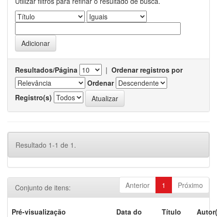
Utilizar filtros para refinar o resultado de busca.
Resultados/Página
|
Ordenar registros por
Ordenar
Registro(s)
Resultado 1-1 de 1.
Anterior
1
Próximo
Conjunto de itens:
Pré-visualização
Data do
Título
Autor