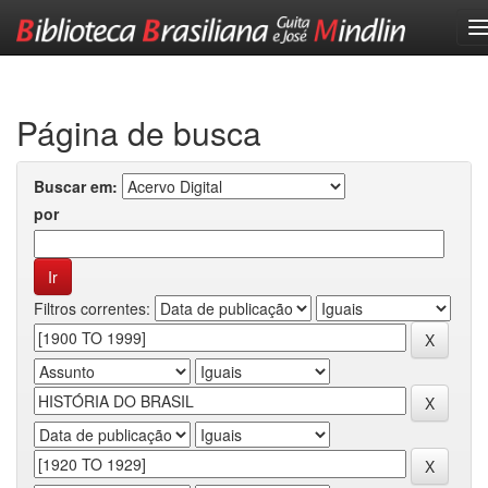
Skip
navigation
Página de busca
Buscar em:
por
Filtros correntes: