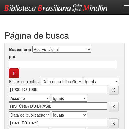
Skip
navigation
Página de busca
Buscar em:
por
Filtros correntes: