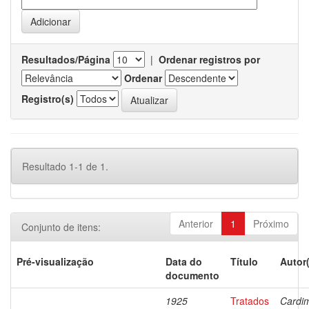
Resultados/Página
|
Ordenar registros por
Ordenar
Registro(s)
Resultado 1-1 de 1.
Anterior
1
Próximo
Conjunto de itens:
Pré-visualização
Data do
Título
Autor
documento
1925
Tratados
Cardi