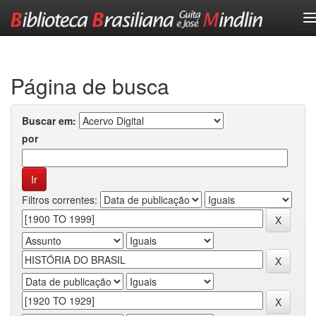
Skip
navigation
Página de busca
Buscar em:
por
Filtros correntes: