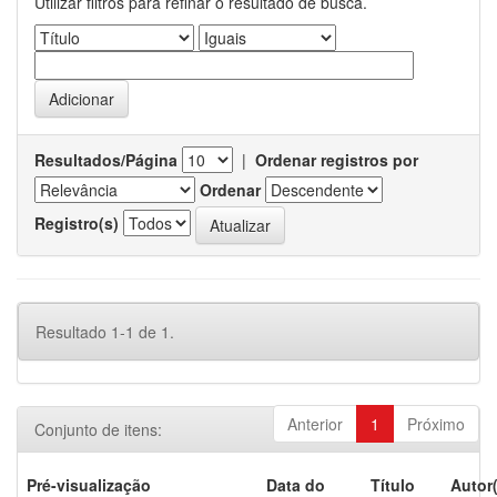
Utilizar filtros para refinar o resultado de busca.
Resultados/Página
|
Ordenar registros por
Ordenar
Registro(s)
Resultado 1-1 de 1.
Anterior
1
Próximo
Conjunto de itens:
Pré-visualização
Data do
Título
Autor