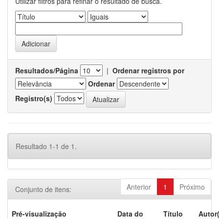
Utilizar filtros para refinar o resultado de busca.
Resultados/Página
|
Ordenar registros por
Ordenar
Registro(s)
Resultado 1-1 de 1.
Anterior
1
Próximo
Conjunto de itens:
Pré-visualização
Data do
Título
Autor