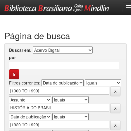
Skip
navigation
Página de busca
Buscar em:
por
Filtros correntes: