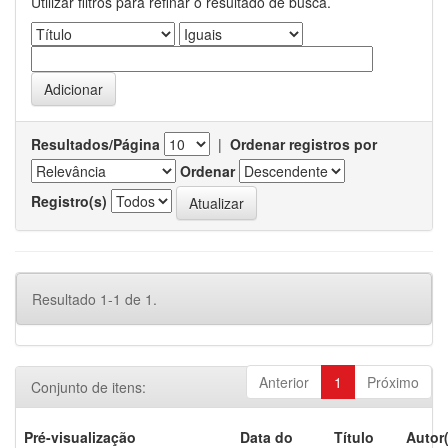
Utilizar filtros para refinar o resultado de busca.
Resultados/Página
|
Ordenar registros por
Ordenar
Registro(s)
Resultado 1-1 de 1.
Anterior
1
Próximo
Conjunto de itens:
Pré-visualização
Data do
Título
Autor