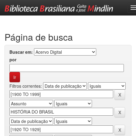
Skip
navigation
Página de busca
Buscar em:
por
Filtros correntes: