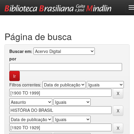
Skip
navigation
Página de busca
Buscar em:
por
Filtros correntes: