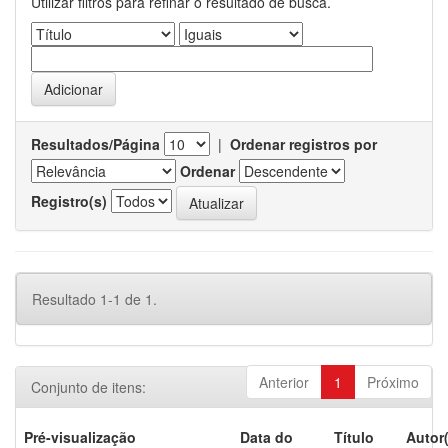
Utilizar filtros para refinar o resultado de busca.
Resultados/Página
|
Ordenar registros por
Ordenar
Registro(s)
Resultado 1-1 de 1.
Anterior
1
Próximo
Conjunto de itens:
Pré-visualização
Data do
Título
Autor