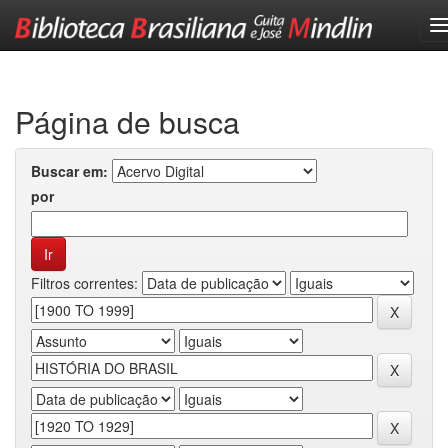
Skip
navigation
Página de busca
Buscar em:
por
Filtros correntes: