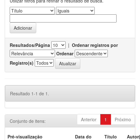
Utilizar filtros para refinar o resultado de busca.
Resultados/Página
|
Ordenar registros por
Ordenar
Registro(s)
Resultado 1-1 de 1.
Anterior
1
Próximo
Conjunto de itens:
Pré-visualização
Data do
Título
Autor