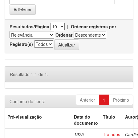
Resultados/Página
|
Ordenar registros por
Ordenar
Registro(s)
Resultado 1-1 de 1.
Anterior
1
Próximo
Conjunto de itens:
Pré-visualização
Data do
Título
Autor
documento
1925
Tratados
Cardi