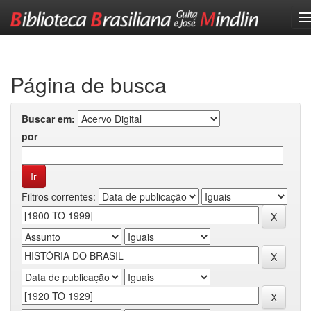
Skip
navigation
Página de busca
Buscar em:
por
Filtros correntes: