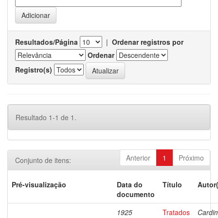
Resultados/Página
|
Ordenar registros por
Ordenar
Registro(s)
Resultado 1-1 de 1.
Anterior
1
Próximo
Conjunto de itens:
Pré-visualização
Data do
Título
Autor
documento
1925
Tratados
Cardi