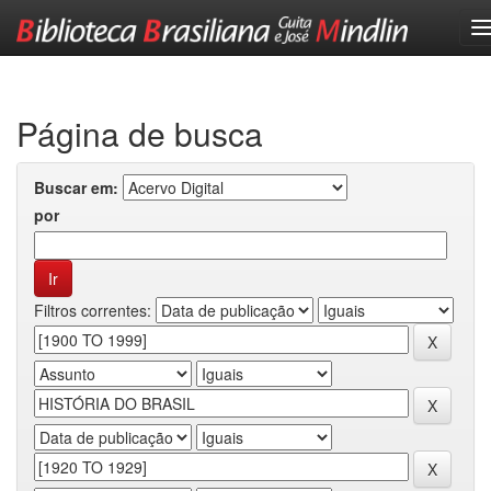
Skip
navigation
Página de busca
Buscar em:
por
Filtros correntes: