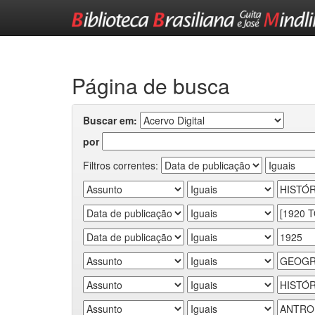
Skip
navigation
Página de busca
Buscar em:
por
Filtros correntes: