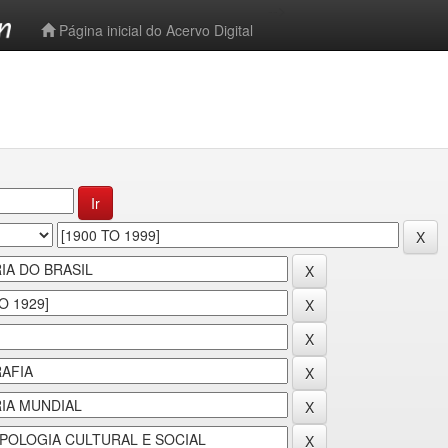
-->
Página inicial do Acervo Digital