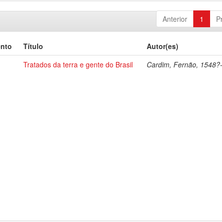
Anterior
1
P
ento
Título
Autor(es)
Tratados da terra e gente do Brasil
Cardim, Fernão, 1548?