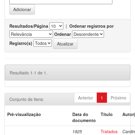
Resultados/Página
|
Ordenar registros por
Ordenar
Registro(s)
Resultado 1-1 de 1.
Anterior
1
Próximo
Conjunto de itens:
Pré-visualização
Data do
Título
Autor
documento
1925
Tratados
Cardi