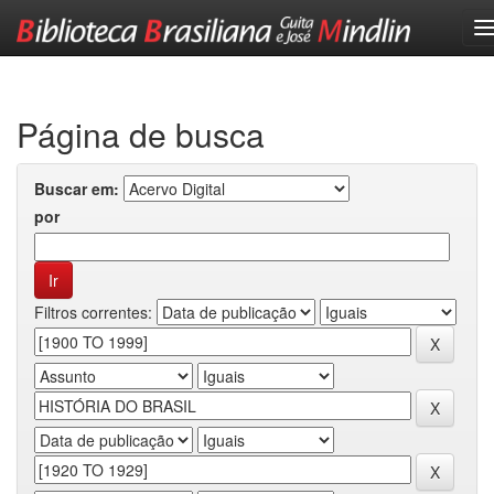
Skip
navigation
Página de busca
Buscar em:
por
Filtros correntes: