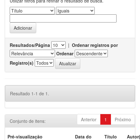
Utilizar filtros para refinar o resultado de busca.
Resultados/Página
|
Ordenar registros por
Ordenar
Registro(s)
Resultado 1-1 de 1.
Anterior
1
Próximo
Conjunto de itens:
Pré-visualização
Data do
Título
Autor