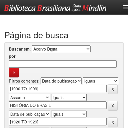
Skip
navigation
Página de busca
Buscar em:
por
Filtros correntes: