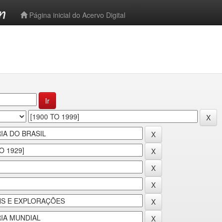
-->
Página inicial do Acervo Digital