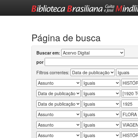
Skip
navigation
Página de busca
Buscar em:
por
Filtros correntes: