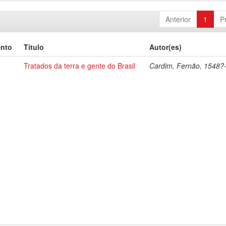
Anterior
1
P
ento
Título
Autor(es)
Tratados da terra e gente do Brasil
Cardim, Fernão, 1548?