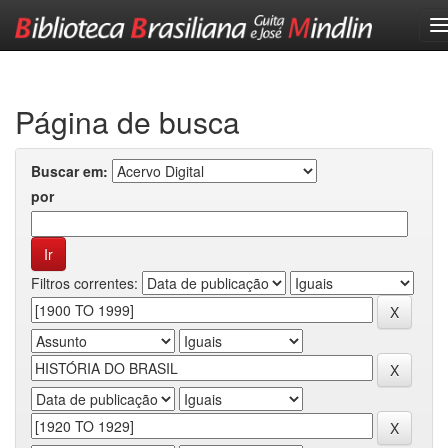
Skip
navigation
Página de busca
Buscar em:
por
Filtros correntes: