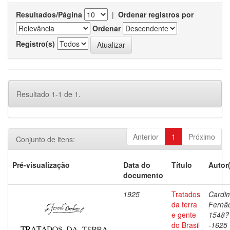
Resultados/Página
|
Ordenar registros por
Ordenar
Registro(s)
Resultado 1-1 de 1.
Anterior
1
Próximo
Conjunto de itens:
Pré-visualização
Data do
Título
Autor
documento
1925
Tratados
Cardi
da terra
Fernã
e gente
1548?
do Brasil
-1625