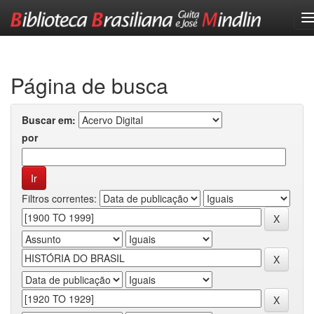
Skip
navigation
Página de busca
Buscar em:
por
Filtros correntes: