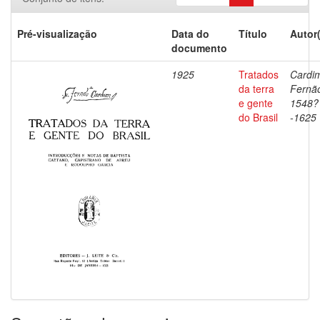
Pré-visualização
Data do
Título
Autor
documento
1925
Tratados
Cardi
da terra
Fernã
e gente
1548?
do Brasil
-1625