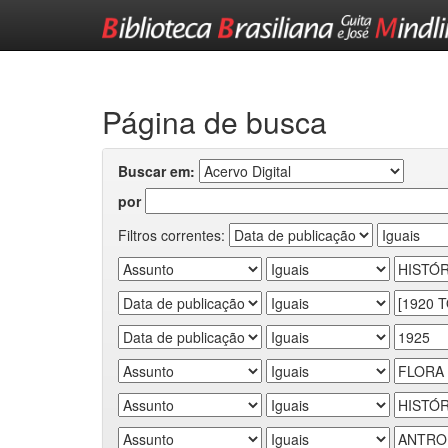
Skip
navigation
Página de busca
Buscar em:
por
Filtros correntes: