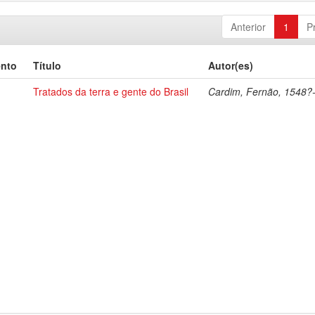
Anterior
1
P
ento
Título
Autor(es)
Tratados da terra e gente do Brasil
Cardim, Fernão, 1548?