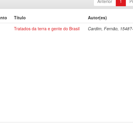
Anterior
1
P
ento
Título
Autor(es)
Tratados da terra e gente do Brasil
Cardim, Fernão, 1548?