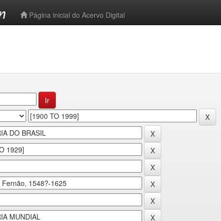
-->
Página inicial do Acervo Digital