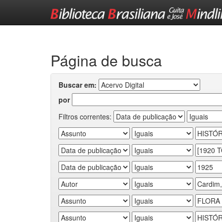
Skip
navigation
Página de busca
Buscar em:
por
Filtros correntes: