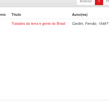
Anterior
1
P
ento
Título
Autor(es)
Tratados da terra e gente do Brasil
Cardim, Fernão, 1548?