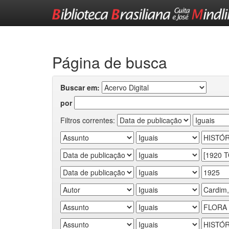
Skip
navigation
Página de busca
Buscar em:
por
Filtros correntes: