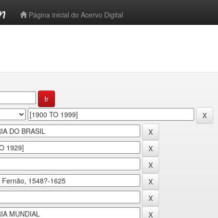
-->
Página inicial do Acervo Digital