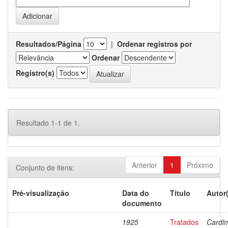
Resultados/Página
|
Ordenar registros por
Ordenar
Registro(s)
Resultado 1-1 de 1.
Anterior
1
Próximo
Conjunto de itens:
Pré-visualização
Data do
Título
Autor
documento
1925
Tratados
Cardi