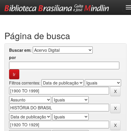
Skip
navigation
Página de busca
Buscar em:
por
Filtros correntes: