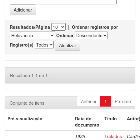
Resultados/Página
|
Ordenar registros por
Ordenar
Registro(s)
Resultado 1-1 de 1.
Anterior
1
Próximo
Conjunto de itens:
Pré-visualização
Data do
Título
Autor
documento
1925
Tratados
Cardi