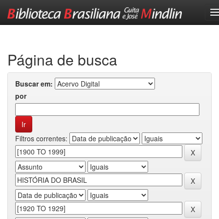
Skip
navigation
Página de busca
Buscar em:
por
Filtros correntes: