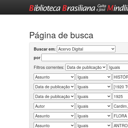
Skip
navigation
Página de busca
Buscar em:
por
Filtros correntes: