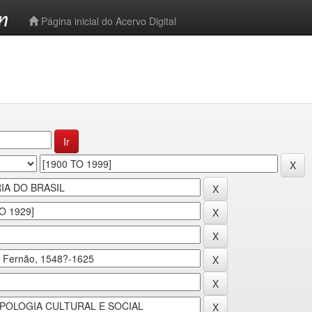
-->
Página inicial do Acervo Digital