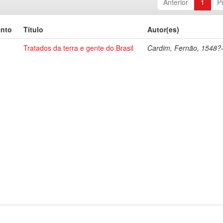
Anterior
1
P
ento
Título
Autor(es)
Tratados da terra e gente do Brasil
Cardim, Fernão, 1548?