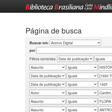
Skip
navigation
Página de busca
Buscar em:
por
Filtros correntes: