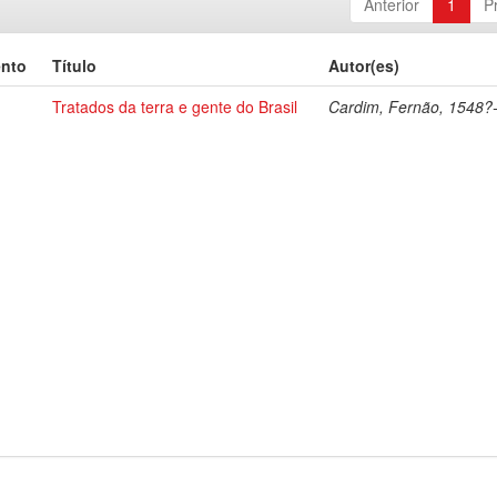
Anterior
1
P
ento
Título
Autor(es)
Tratados da terra e gente do Brasil
Cardim, Fernão, 1548?