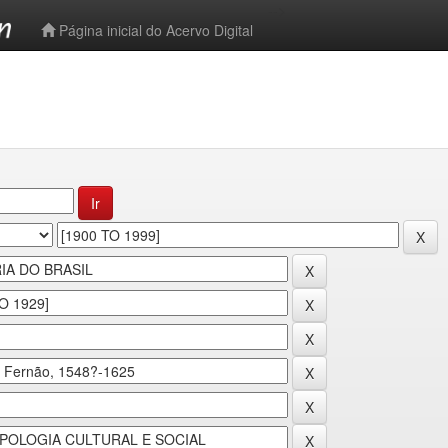
-->
Página inicial do Acervo Digital