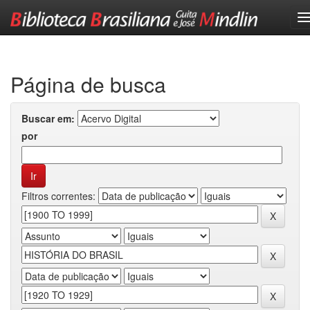
Skip
navigation
Página de busca
Buscar em:
por
Filtros correntes: