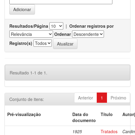
Resultados/Página
|
Ordenar registros por
Ordenar
Registro(s)
Resultado 1-1 de 1.
Anterior
1
Próximo
Conjunto de itens:
Pré-visualização
Data do
Título
Autor
documento
1925
Tratados
Cardi