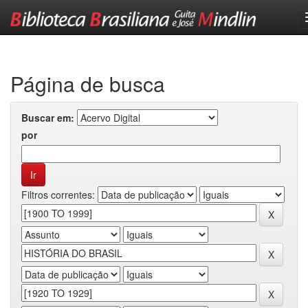
Skip
navigation
Página de busca
Buscar em:
por
Filtros correntes: