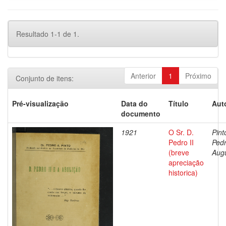
Resultado 1-1 de 1.
Anterior
1
Próximo
Conjunto de itens:
Pré-visualização
Data do
Título
Aut
documento
1921
O Sr. D.
Pint
Pedro II
Ped
(breve
Aug
apreciação
historica)