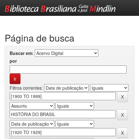
Skip
navigation
Página de busca
Buscar em:
por
Filtros correntes: