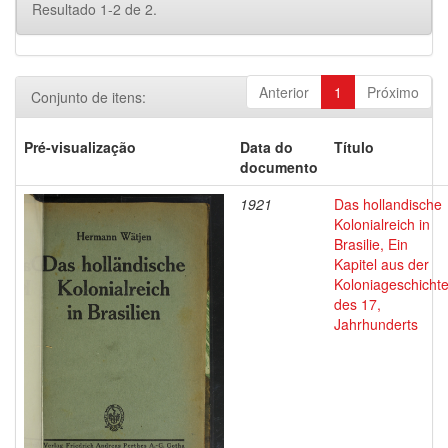
Resultado 1-2 de 2.
Anterior
1
Próximo
Conjunto de itens:
Pré-visualização
Data do
Título
documento
1921
Das hollandische
Kolonialreich in
Brasilie, Ein
Kapitel aus der
Koloniageschicht
des 17,
Jahrhunderts