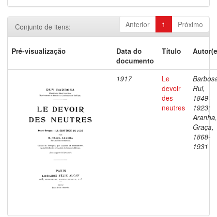
Anterior
1
Próximo
Conjunto de itens:
Pré-visualização
Data do
Título
Autor(e
documento
1917
Le
Barbosa
devoir
Rui,
des
1849-
neutres
1923;
Aranha,
Graça,
1868-
1931