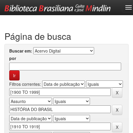
Skip
navigation
Página de busca
Buscar em:
por
Filtros correntes: