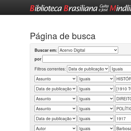
Skip
navigation
Página de busca
Buscar em:
por
Filtros correntes: