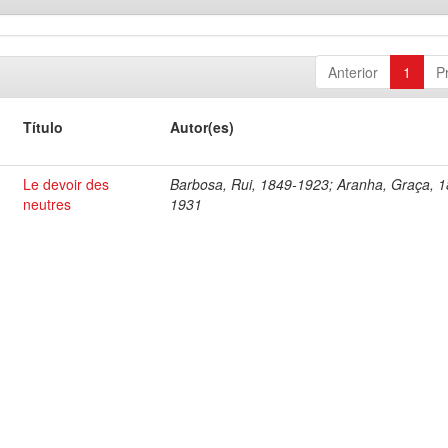
Anterior
1
P
Título
Autor(es)
Le devoir des
Barbosa, Rui, 1849-1923; Aranha, Graça, 
neutres
1931