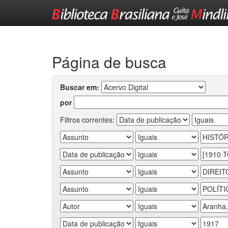
Skip
navigation
Página de busca
Buscar em:
por
Filtros correntes: