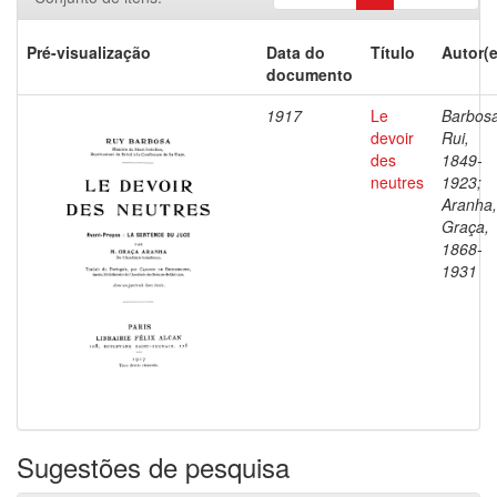
Pré-visualização
Data do
Título
Autor(e
documento
1917
Le
Barbosa
devoir
Rui,
des
1849-
neutres
1923;
Aranha,
Graça,
1868-
1931
Sugestões de pesquisa