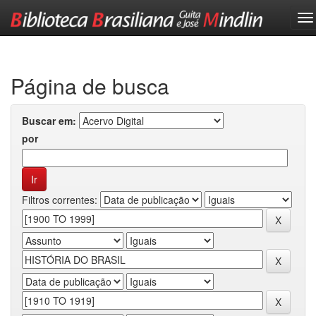
Skip
navigation
Página de busca
Buscar em:
por
Filtros correntes: