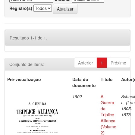
Registro(s)
Resultado 1-1 de 1.
Anterior
1
Próximo
Conjunto de itens:
Pré-visualização
Data do
Título
Autor(
documento
1902
A
Schnei
Guerra
L. (Lou
da
1805-
Triplice
1878
Alliança
(Volume
2)