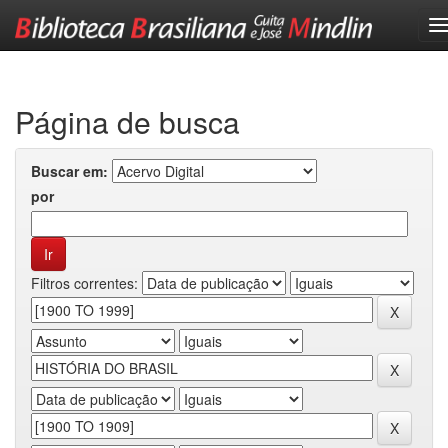
Skip
navigation
Página de busca
Buscar em:
por
Filtros correntes: