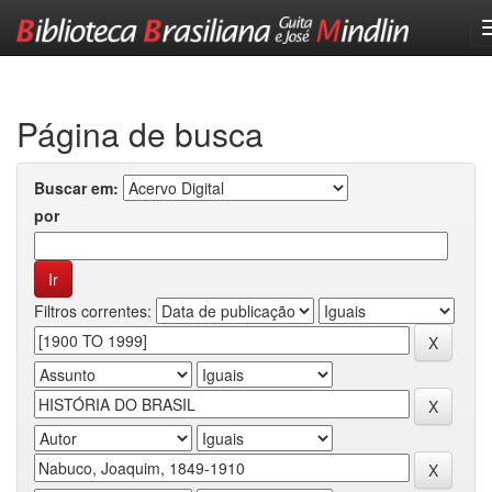
Skip
navigation
Página de busca
Buscar em:
por
Filtros correntes: