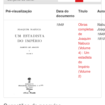
Pré-visualização
Data do
Título
Auto
documento
1949
Obras
Nabu
completas
Joaq
de
1849
Joaquim
1910
Nabuco
(Volume
4) : Um
estadista
do
Império
(Volume
2)