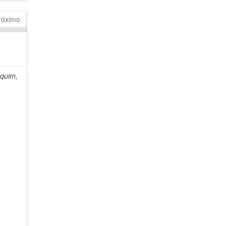
róximo
quim,