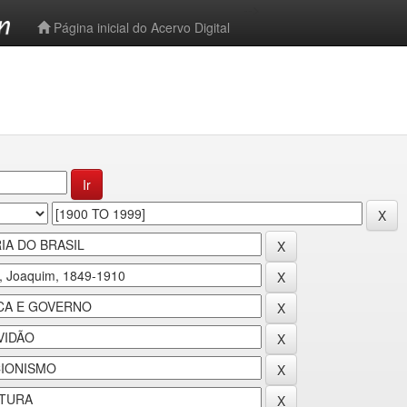
-->
Página inicial do Acervo Digital