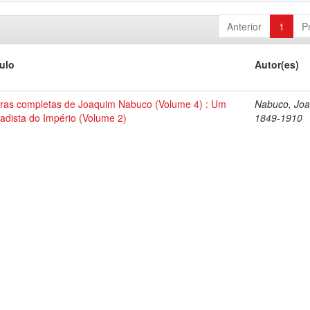
Anterior
1
P
tulo
Autor(es)
ras completas de Joaquim Nabuco (Volume 4) : Um
Nabuco, Joa
tadista do Império (Volume 2)
1849-1910