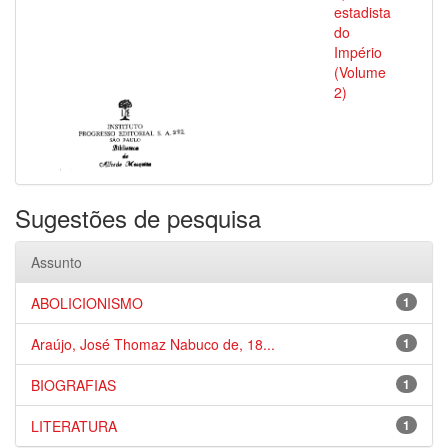
estadista
do
Império
(Volume
2)
Sugestões de pesquisa
Assunto
ABOLICIONISMO
1
Araújo, José Thomaz Nabuco de, 18...
1
BIOGRAFIAS
1
LITERATURA
1