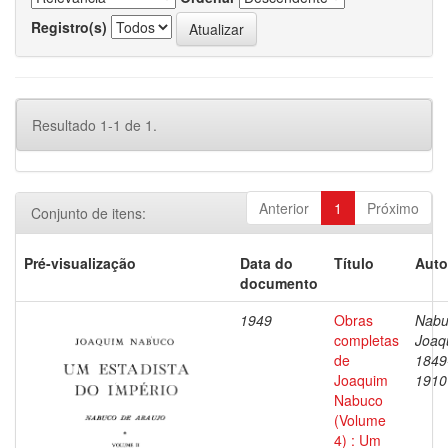
Registro(s)
Resultado 1-1 de 1.
Anterior
1
Próximo
Conjunto de itens:
Pré-visualização
Data do
Título
Auto
documento
1949
Obras
Nabu
completas
Joaq
de
1849
Joaquim
1910
Nabuco
(Volume
4) : Um