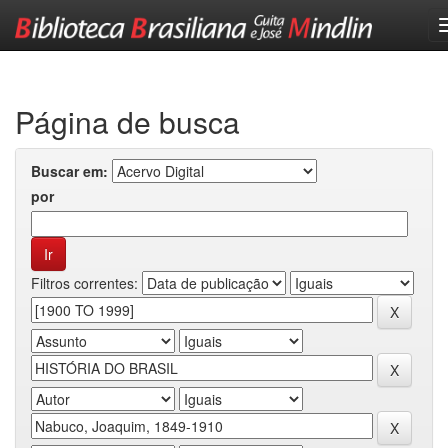
Skip
navigation
Página de busca
Buscar em:
por
Filtros correntes: