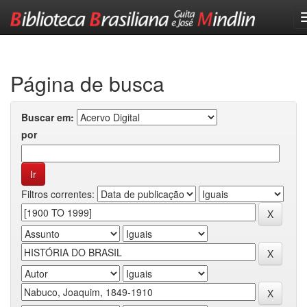
Skip
navigation
Página de busca
Buscar em:
por
Filtros correntes: