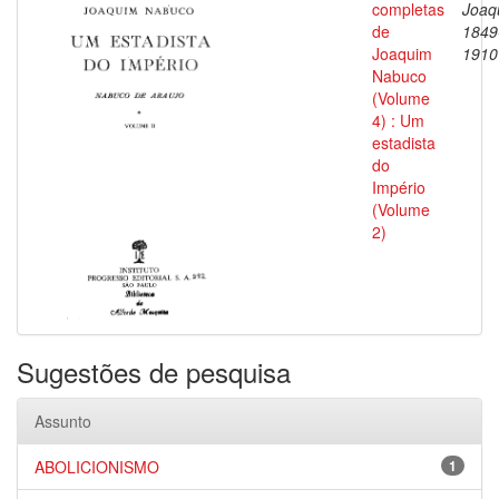
completas
Joaq
de
1849
Joaquim
1910
Nabuco
(Volume
4) : Um
estadista
do
Império
(Volume
2)
Sugestões de pesquisa
Assunto
ABOLICIONISMO
1