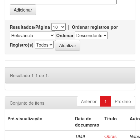
Resultados/Página
|
Ordenar registros por
Ordenar
Registro(s)
Resultado 1-1 de 1.
Anterior
1
Próximo
Conjunto de itens:
Pré-visualização
Data do
Título
Auto
documento
1949
Obras
Nabu