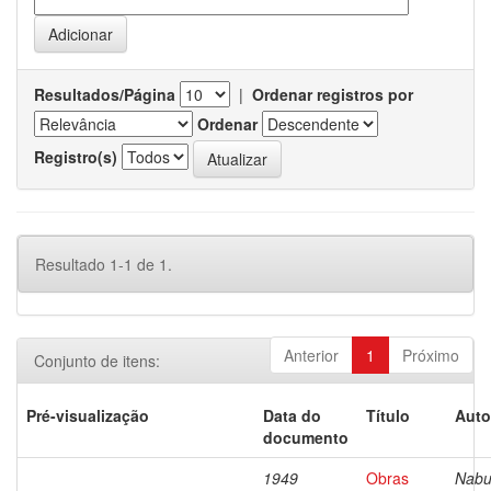
Resultados/Página
|
Ordenar registros por
Ordenar
Registro(s)
Resultado 1-1 de 1.
Anterior
1
Próximo
Conjunto de itens:
Pré-visualização
Data do
Título
Auto
documento
1949
Obras
Nabu