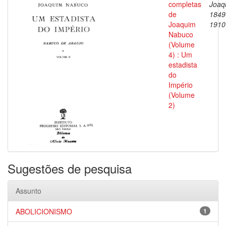
completas
Joaq
de
1849
Joaquim
1910
Nabuco
(Volume
4) : Um
estadista
do
Império
(Volume
2)
Sugestões de pesquisa
Assunto
ABOLICIONISMO
1