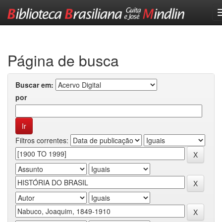
Skip
navigation
Página de busca
Buscar em:
por
Filtros correntes: