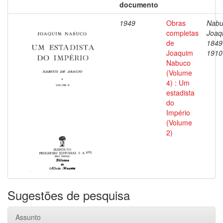
documento
1949
Obras
Nabu
completas
Joaq
de
1849
Joaquim
1910
Nabuco
(Volume
4) : Um
estadista
do
Império
(Volume
2)
Sugestões de pesquisa
Assunto