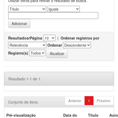
Utilizar filtros para refinar o resultado de busca.
Resultados/Página
|
Ordenar registros por
Ordenar
Registro(s)
Resultado 1-1 de 1.
Anterior
1
Próximo
Conjunto de itens:
Pré-visualização
Data do
Título
Auto