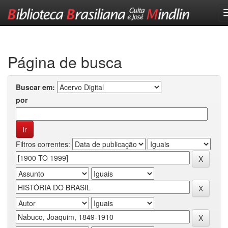
Skip
navigation
Página de busca
Buscar em:
por
Filtros correntes: