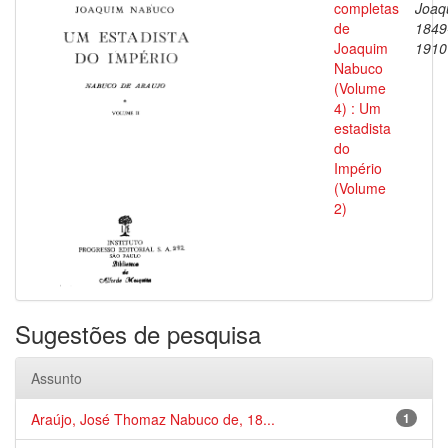
completas
Joaq
de
1849
Joaquim
1910
Nabuco
(Volume
4) : Um
estadista
do
Império
(Volume
2)
Sugestões de pesquisa
Assunto
Araújo, José Thomaz Nabuco de, 18...
1