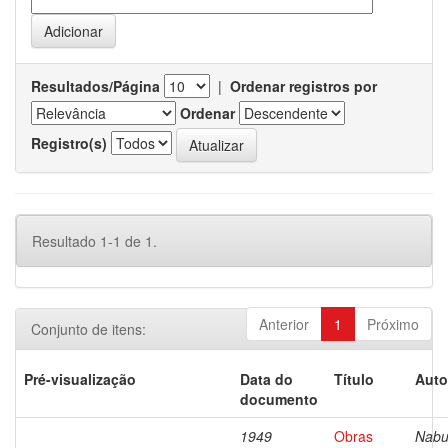
Resultados/Página
|
Ordenar registros por
Ordenar
Registro(s)
Resultado 1-1 de 1.
Anterior
1
Próximo
Conjunto de itens:
Pré-visualização
Data do
Título
Auto
documento
1949
Obras
Nabu