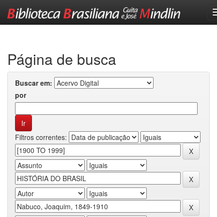
Skip
navigation
Página de busca
Buscar em:
por
Filtros correntes: